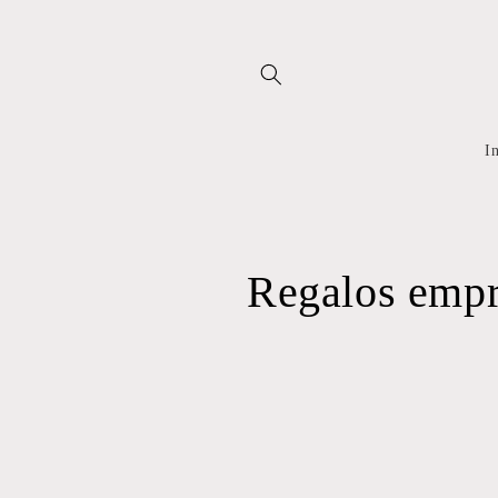
Ir
directamente
al contenido
I
Regalos empr